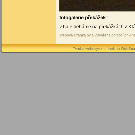
fotogalerie překážek :
v hale běháme na překážkách z Kl
Webová stránka byla vytvořena pomocí on-li
Tvorba webových stránek na
WebSna