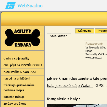
WebSnadno
Klánovice
Prosek
hala Watani
Repasované
Turbodmychadl
Vstřikovače Střed 
repas
Turbo díly Vstřiko
www.pmnd.cz
o nás a co je agility
chci přijít na PRVNÍ HODINU
KDE cvičíme‚ KONTAKT
jak se k nám dostanete a kde pře
návod na přihlášení
tréninky - přihlášení na
hala jezdecké stáje Watani
-
GPS :
hodinu a rozpis
kdo nás trénuje
fotogalerie z haly :
zprávy pro členy