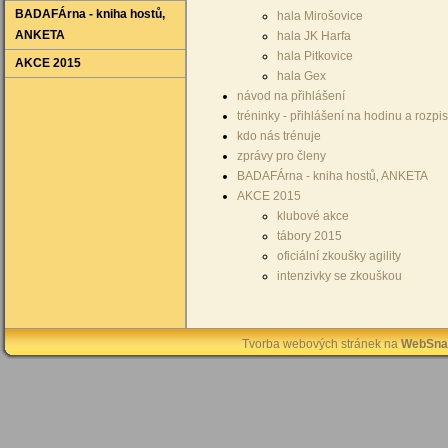
BADAFÁrna - kniha hostů‚
hala Mirošovice
ANKETA
hala JK Harfa
hala Pitkovice
AKCE 2015
hala Gex
návod na přihlášení
tréninky - přihlášení na hodinu a rozpis
kdo nás trénuje
zprávy pro členy
BADAFÁrna - kniha hostů‚ ANKETA
AKCE 2015
klubové akce
tábory 2015
oficiální zkoušky agility
intenzivky se zkouškou
Tvorba webových stránek na
WebSna