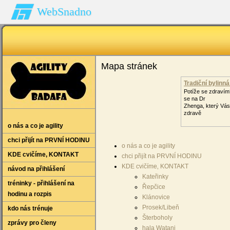
WebSnadno
Mapa stránek
Tradiční bylinn
Potíže se zdravím
se na Dr
Zhenga, který Vás 
zdravě
o nás a co je agility
chci přijít na PRVNÍ HODINU
o nás a co je agility
KDE cvičíme‚ KONTAKT
chci přijít na PRVNÍ HODINU
KDE cvičíme‚ KONTAKT
návod na přihlášení
Kateřinky
tréninky - přihlášení na
Řepčice
hodinu a rozpis
Klánovice
Prosek/Libeň
kdo nás trénuje
Šterboholy
zprávy pro členy
hala Watani